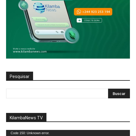
Pesquisar
KilambaNews TV
Reprodutor
Code 150: Unknown error.