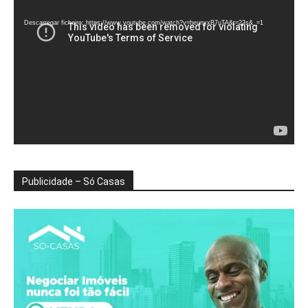
de
vídeo
Descarregar ficheiro: https://www.youtube.com/watch?v=heunxxB7uTA&t=22s&_=1
Publicidade – Só Casas