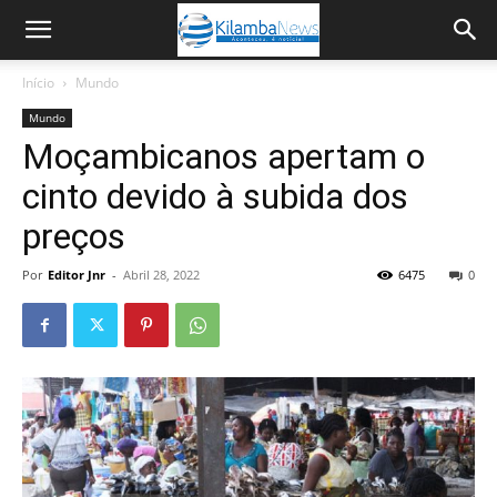
Início
Mundo
Mundo
Moçambicanos apertam o
cinto devido à subida dos
preços
Por
Editor Jnr
-
Abril 28, 2022
6475
0