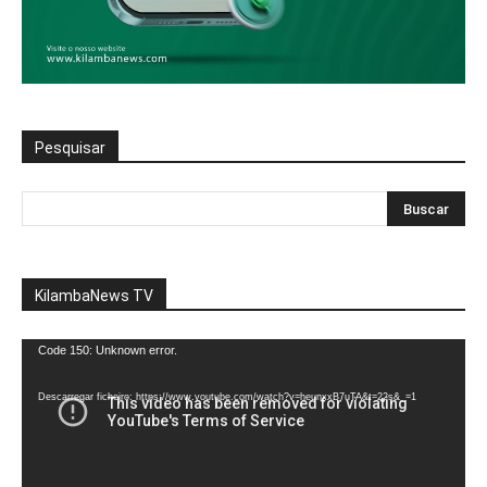
Pesquisar
KilambaNews TV
Reprodutor
Code 150: Unknown error.
de
vídeo
Descarregar ficheiro: https://www.youtube.com/watch?v=heunxxB7uTA&t=22s&_=1