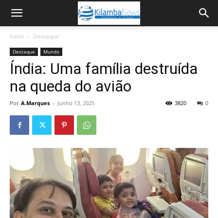
Início
Destaque
Destaque
Mundo
Índia: Uma família destruída
na queda do avião
Por
A.Marques
-
Junho 13, 2025
3820
0