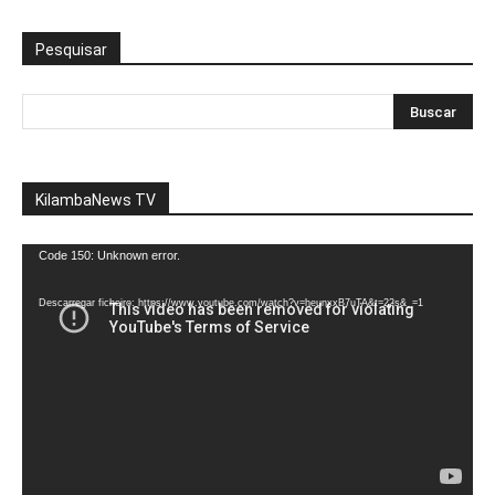
Pesquisar
KilambaNews TV
Reprodutor
Code 150: Unknown error.
de
vídeo
Descarregar ficheiro: https://www.youtube.com/watch?v=heunxxB7uTA&t=22s&_=1