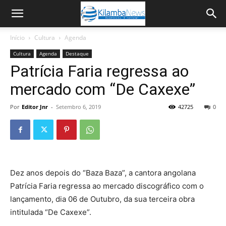
Início
Cultura
Agenda
Cultura
Agenda
Destaque
Patrícia Faria regressa ao
mercado com “De Caxexe”
Por
Editor Jnr
-
Setembro 6, 2019
42725
0
Dez anos depois do “Baza Baza”, a cantora angolana
Patrícia Faria regressa ao mercado discográfico com o
lançamento, dia 06 de Outubro, da sua terceira obra
intitulada “De Caxexe”.