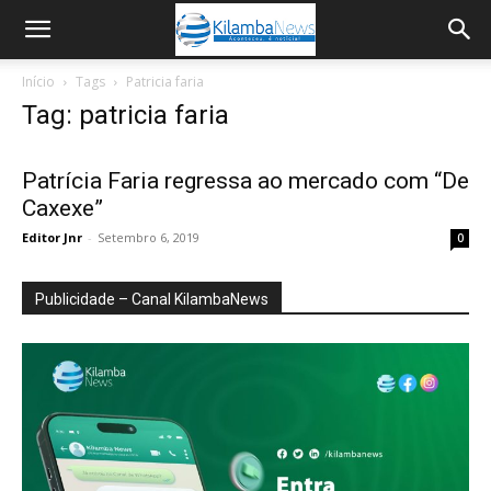
Início
Tags
Patricia faria
Tag: patricia faria
Patrícia Faria regressa ao mercado com “De
Caxexe”
Editor Jnr
-
Setembro 6, 2019
0
Publicidade – Canal KilambaNews