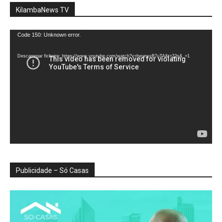
KilambaNews TV
Reprodutor
Code 150: Unknown error.
de
vídeo
Descarregar ficheiro: https://www.youtube.com/watch?v=heunxxB7uTA&t=22s&_=1
Publicidade – Só Casas