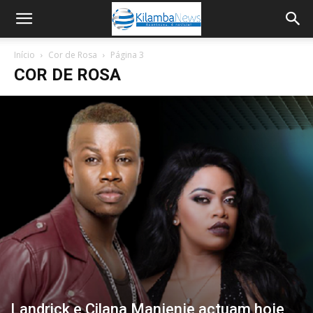
Início
Cor de Rosa
Página 3
COR DE ROSA
Landrick e Cilana Manjenje actuam hoje