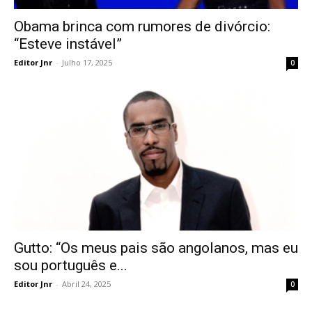
Obama brinca com rumores de divórcio:
“Esteve instável”
Editor Jnr
-
Julho 17, 2025
0
Gutto: “Os meus pais são angolanos, mas eu
sou português e...
Editor Jnr
-
Abril 24, 2025
0