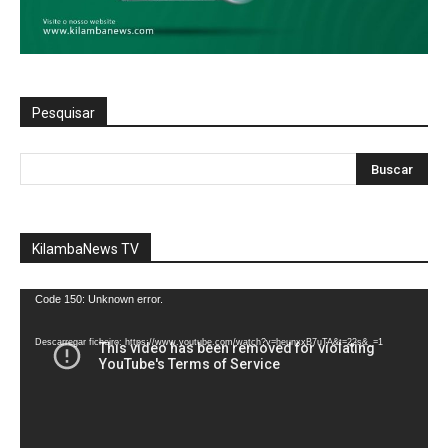
Pesquisar
KilambaNews TV
Reprodutor
Code 150: Unknown error.
de
vídeo
Descarregar ficheiro: https://www.youtube.com/watch?v=heunxxB7uTA&t=22s&_=1