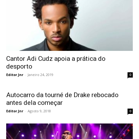
Cantor Adi Cudz apoia a prática do
desporto
Editor Jnr
-
Janeiro 24, 2019
0
Autocarro da tourné de Drake rebocado
antes dela começar
Editor Jnr
-
Agosto 9, 2018
0