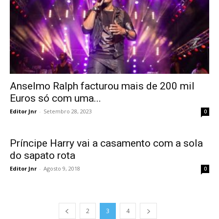
Anselmo Ralph facturou mais de 200 mil
Euros só com uma...
Editor Jnr
-
Setembro 28, 2023
0
Príncipe Harry vai a casamento com a sola
do sapato rota
Editor Jnr
-
Agosto 9, 2018
0
2
3
4