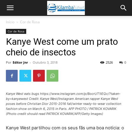
Início
Cor de Rosa
Cor de Rosa
Kanye West come um prato
cheio de insectos
Por
Editor Jnr
-
Outubro 3, 2018
2526
0
Kanye West eats bugs https://www.instagram.com/p/BocrUT1lEQc/?taken-
by=kanyewest Credit: Kanye West/Instagram American rapper Kanye West
poses before Christian Dior 2015-2016 fall/winter ready-to-wear collection
fashion show on March 6, 2015 in Paris. AFP PHOTO / PATRICK KOVARIK
(Photo credit should read PATRICK KOVARIK/AFP/Getty Images)
Kanye West partilhou com os seus fãs uma boa notícia: o