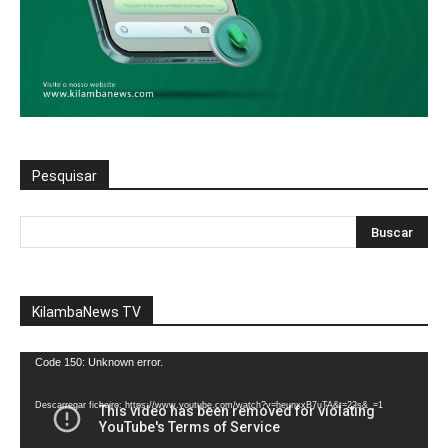
Pesquisar
KilambaNews TV
Reprodutor
Code 150: Unknown error.
de
vídeo
Descarregar ficheiro: https://www.youtube.com/watch?v=heunxxB7uTA&t=22s&_=1