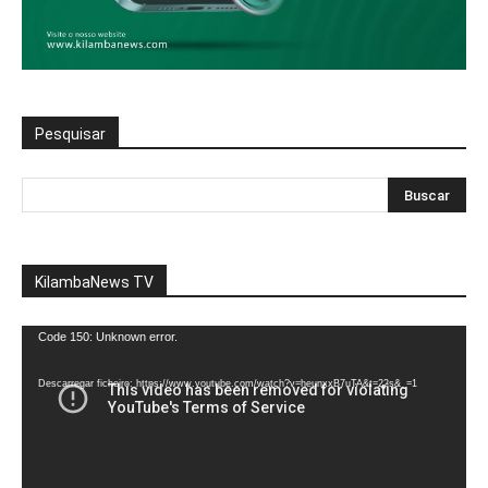
Pesquisar
KilambaNews TV
Reprodutor
Code 150: Unknown error.
de
vídeo
Descarregar ficheiro: https://www.youtube.com/watch?v=heunxxB7uTA&t=22s&_=1