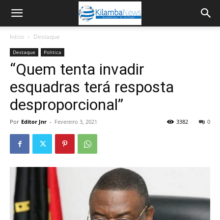
Início
Destaque
Destaque
Politica
“Quem tenta invadir
esquadras terá resposta
desproporcional”
Por
Editor Jnr
-
Fevereiro 3, 2021
3382
0