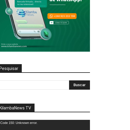
Pesquisar
KilambaNews TV
eprodutor
Code 150: Unknown error.
e