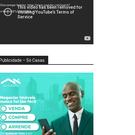
deo
Descarregar ficheiro: https://www.youtube.com/watch?
v=heunxxB7uTA&t=22s&_=1
Publicidade – Só Casas