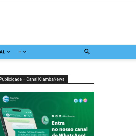
AL
+
Publicidade – Canal KilambaNews