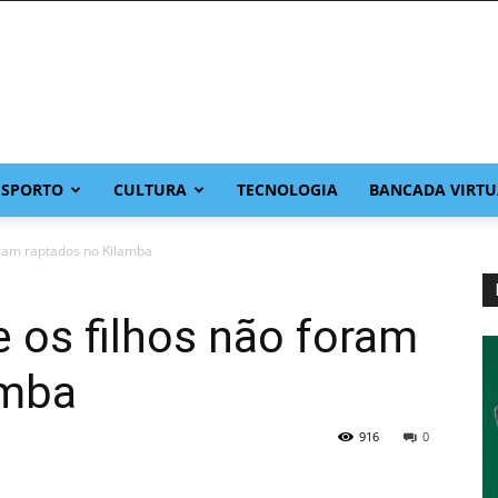
ESPORTO
CULTURA
TECNOLOGIA
BANCADA VIRTU
oram raptados no Kilamba
e os filhos não foram
amba
916
0