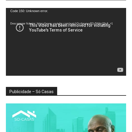
Reprodutor
Code 150: Unknown error.
de
vídeo
Descarregar ficheiro: https://www.youtube.com/watch?v=heunxxB7uTA&t=22s&_=1
Publicidade – Só Casas