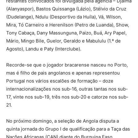
restantes convocados foi divulgada pela agência – Djalma
(Alanyaspor), Bastos Quissanga (Lázio), Stélvio da Cruz
(Dudelange), Ndulu (Desportivo da Huíla), Vá, Wilson,
Mira, Tó Carneiro e Herenilson (Petro de Luanda), Show,
Tony Cabaça, Dany Massunguna, Paizo, Buá, Ary Papel,
Mário, Mingo Bile, Guelor, Geraldo e Mabululu (1.º de
Agosto), Landu e Paty (Interclube).
Recorde-se que o jogador bracarense nasceu no Porto,
mas é filho de pais angolanos e apenas representou
Portugal nos vários escalões de formação – doze
internacionalizações nos sub-16, outras tantas nos sub-
17, vinte nos sub-19, três nos sub-20 e catorze nos sub-
21.
No próximo domingo, a seleção de Angola disputa a
quinta jornada do Grupo I de qualificação para a Taça das
Nações Africanas (CAN) diante do Burquina Faso.