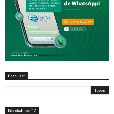
Pesquisar
KilambaNews TV