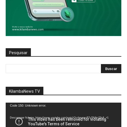
Pesquisar
KilambaNews TV
Reprodutor
Code 150: Unknown error.
de
vídeo
Descarregar ficheiro: https://www.youtube.com/watch?v=heunxxB7uTA&t=22s&_=1