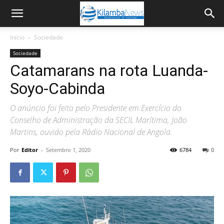
Início
Sociedade
Sociedade
Catamarans na rota Luanda-
Soyo-Cabinda
O anúncio foi feito pelo Presidente em Exercício do
Conselho de Administração da SECIL Marítima, João
Martins, ouvido pela Rádio Nacional de Angola.
Por
Editor
-
Setembro 1, 2020
6784
0