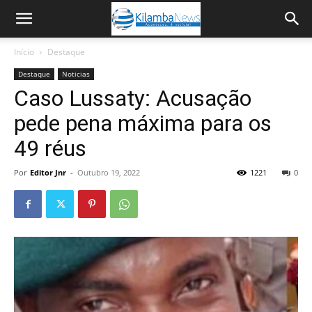
Início
Destaque
Destaque
Noticias
Caso Lussaty: Acusação
pede pena máxima para os
49 réus
Por
Editor Jnr
-
Outubro 19, 2022
1221
0