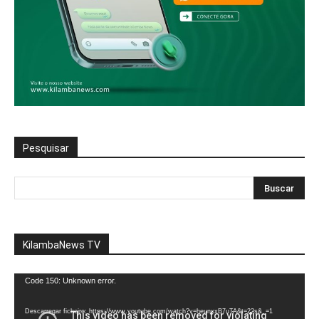
Pesquisar
KilambaNews TV
Reprodutor
Code 150: Unknown error.
de
vídeo
Descarregar ficheiro: https://www.youtube.com/watch?v=heunxxB7uTA&t=22s&_=1