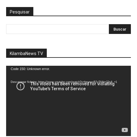
Pesquisar
KilambaNews TV
Reprodutor
Code 150: Unknown error.
de
vídeo
Descarregar ficheiro: https://www.youtube.com/watch?v=heunxxB7uTA&t=22s&_=1