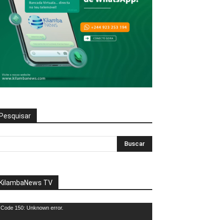
Pesquisar
KilambaNews TV
eprodutor
Code 150: Unknown error.
e