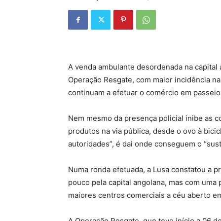
A venda ambulante desordenada na capital 
Operação Resgate, com maior incidência na
continuam a efetuar o comércio em passeio
Nem mesmo da presença policial inibe as c
produtos na via pública, desde o ovo à bici
autoridades”, é dai onde conseguem o “suste
Numa ronda efetuada, a Lusa constatou a p
pouco pela capital angolana, mas com uma 
maiores centros comerciais a céu aberto e
A Operação Resgate, que teve início a 06 