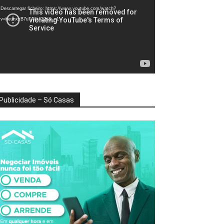
deo
Descarregar ficheiro: https://www.youtube.com/watch?
v=heunxxB7uTA&t=22s&_=1
Publicidade – Só Casas