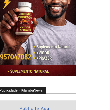
Publicidade – KilambaNews