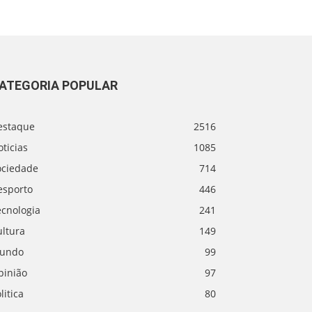
ATEGORIA POPULAR
estaque
2516
ticias
1085
ociedade
714
esporto
446
ecnologia
241
ultura
149
undo
99
pinião
97
litica
80