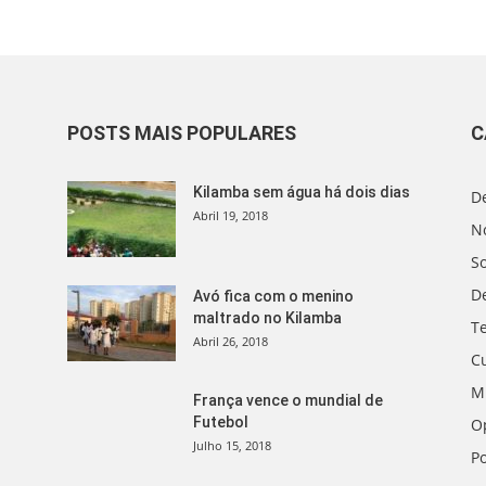
POSTS MAIS POPULARES
C
Kilamba sem água há dois dias
D
Abril 19, 2018
No
S
D
Avó fica com o menino
maltrado no Kilamba
T
Abril 26, 2018
C
M
França vence o mundial de
Futebol
O
Julho 15, 2018
Po