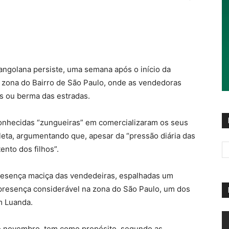
angolana persiste, uma semana após o início da
 zona do Bairro de São Paulo, onde as vendedoras
s ou berma das estradas.
onhecidas “zungueiras” em comercializaram os seus
cleta, argumentando que, apesar da “pressão diária das
nto dos filhos”.
resença maciça das vendedeiras, espalhadas um
presença considerável na zona do São Paulo, um dos
m Luanda.
R
d
de novembro, tem como propósito, segundo as