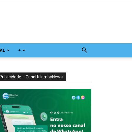
AL
+
Publicidade – Canal KilambaNews