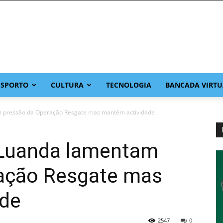
ESPORTO
CULTURA
TECNOLOGIA
BANCADA VIRTU
m pressão da Operação Resgate mas mantêm actividade
 Luanda lamentam
ação Resgate mas
ade
2547
0