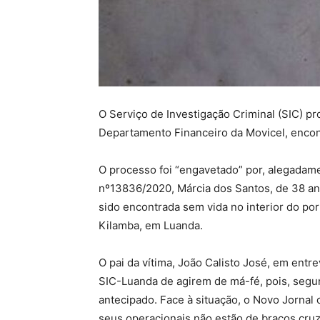
O Serviço de Investigação Criminal (SIC) p
Departamento Financeiro da Movicel, encon
O processo foi “engavetado” por, alegadam
nº13836/2020, Márcia dos Santos, de 38 anos
sido encontrada sem vida no interior do po
Kilamba, em Luanda.
O pai da vítima, João Calisto José, em entr
SIC-Luanda de agirem de má-fé, pois, seg
antecipado. Face à situação, o Novo Jornal 
seus operacionais não estão de braços cru