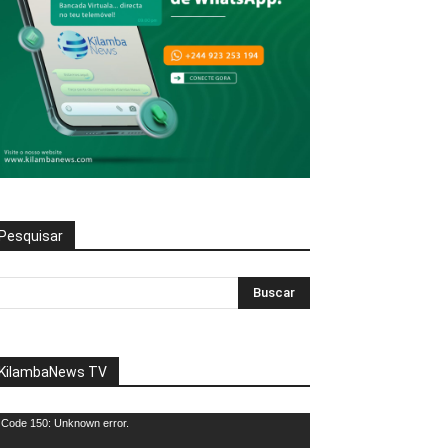
Pesquisar
KilambaNews TV
eprodutor
Code 150: Unknown error.
e