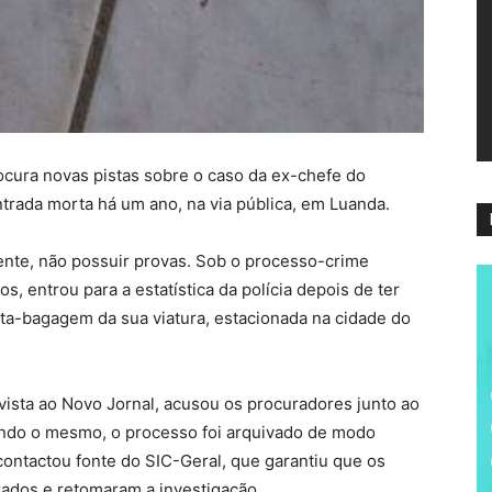
ví
rocura novas pistas sobre o caso da ex-chefe do
trada morta há um ano, na via pública, em Luanda.
ente, não possuir provas. Sob o processo-crime
, entrou para a estatística da polícia depois de ter
rta-bagagem da sua viatura, estacionada na cidade do
evista ao Novo Jornal, acusou os procuradores junto ao
undo o mesmo, o processo foi arquivado de modo
contactou fonte do SIC-Geral, que garantiu que os
zados e retomaram a investigação.