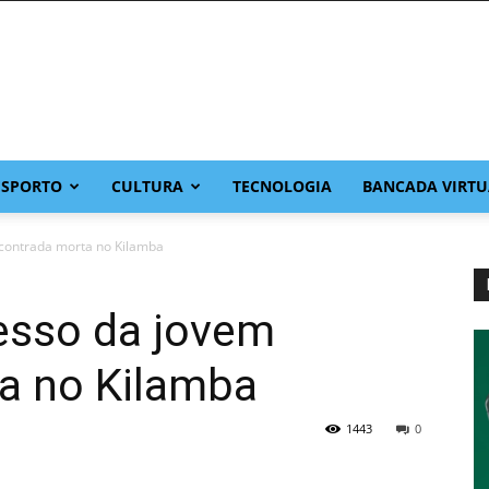
ESPORTO
CULTURA
TECNOLOGIA
BANCADA VIRTU
contrada morta no Kilamba
esso da jovem
a no Kilamba
1443
0