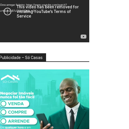
deo
Descarregar ficheiro: https://www.youtube.com/watch?
v=heunxxB7uTA&t=22s&_=1
Publicidade – Só Casas