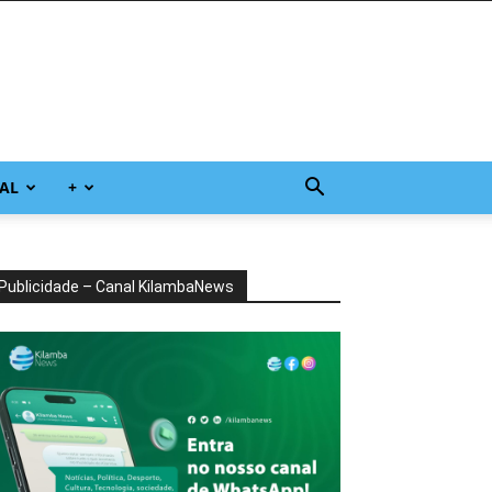
AL
+
Publicidade – Canal KilambaNews