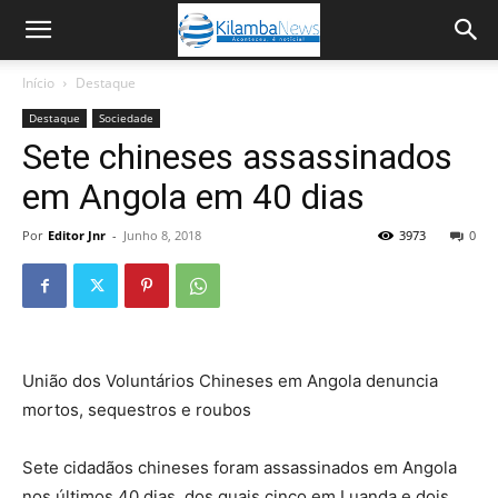
Início
Destaque
Destaque
Sociedade
Sete chineses assassinados
em Angola em 40 dias
Por
Editor Jnr
-
Junho 8, 2018
3973
0
União dos Voluntários Chineses em Angola denuncia
mortos, sequestros e roubos
Sete cidadãos chineses foram assassinados em Angola
nos últimos 40 dias, dos quais cinco em Luanda e dois