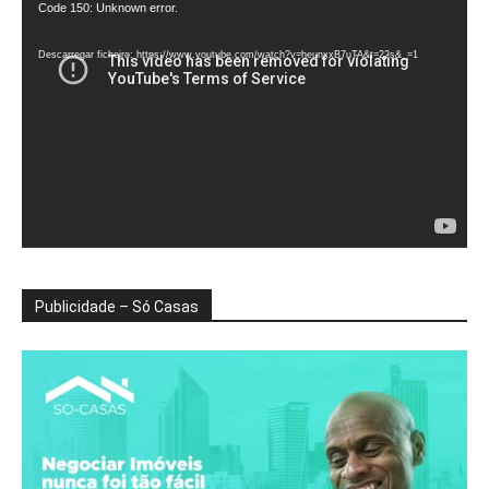
Reprodutor
Code 150: Unknown error.
de
vídeo
Descarregar ficheiro: https://www.youtube.com/watch?v=heunxxB7uTA&t=22s&_=1
Publicidade – Só Casas