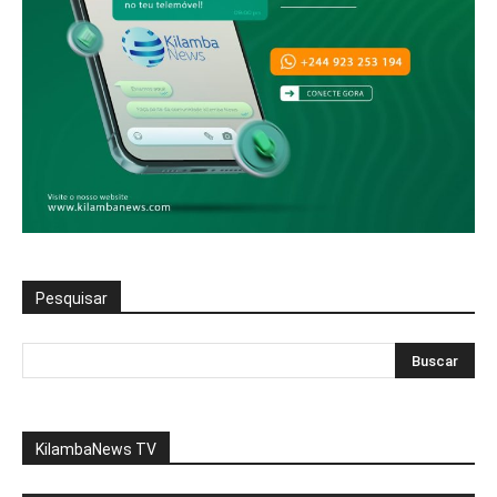
Pesquisar
KilambaNews TV