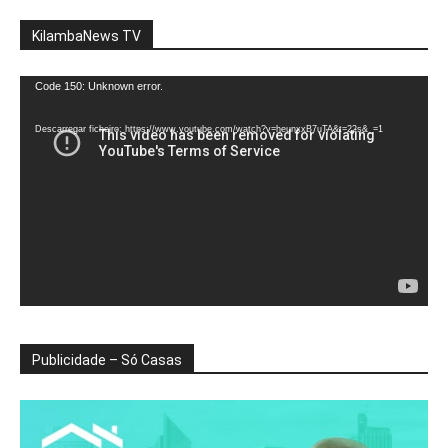
KilambaNews TV
Reprodutor
Code 150: Unknown error.
de
vídeo
Descarregar ficheiro: https://www.youtube.com/watch?v=heunxxB7uTA&t=22s&_=1
Publicidade – Só Casas