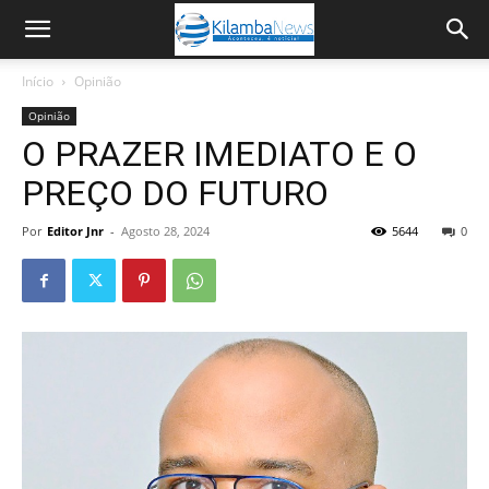
Início
Opinião
Opinião
O PRAZER IMEDIATO E O
PREÇO DO FUTURO
Por
Editor Jnr
-
Agosto 28, 2024
5644
0