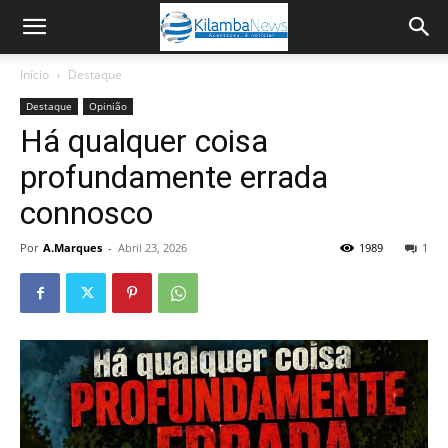
Início
Destaque
Destaque
Opinião
Há qualquer coisa
profundamente errada
connosco
Por
A.Marques
-
Abril 23, 2026
1989
1