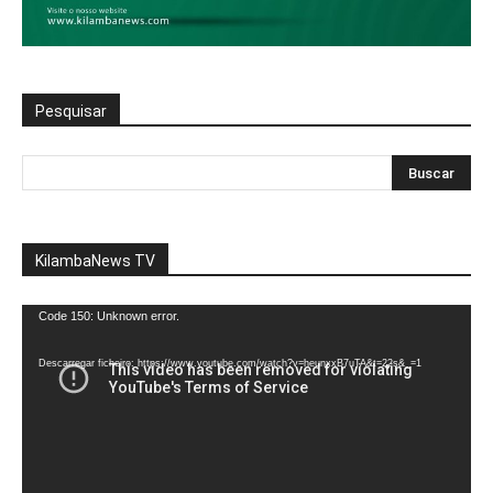
Pesquisar
KilambaNews TV
Reprodutor
Code 150: Unknown error.
de
vídeo
Descarregar ficheiro: https://www.youtube.com/watch?v=heunxxB7uTA&t=22s&_=1