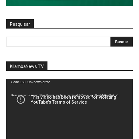
Pesquisar
KilambaNews TV
Reprodutor
Code 150: Unknown error.
de
vídeo
Descarregar ficheiro: https://www.youtube.com/watch?v=heunxxB7uTA&t=22s&_=1