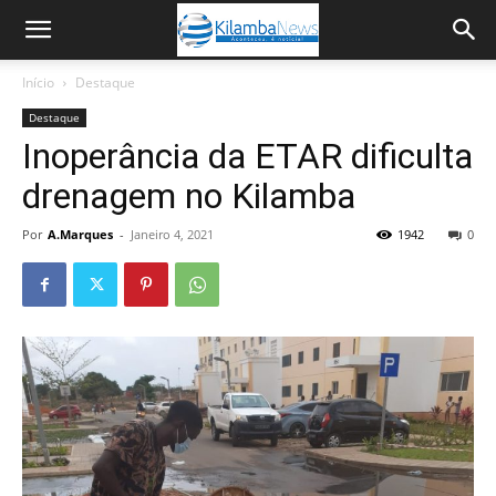
Início
Destaque
Destaque
Inoperância da ETAR dificulta
drenagem no Kilamba
Por
A.Marques
-
Janeiro 4, 2021
1942
0