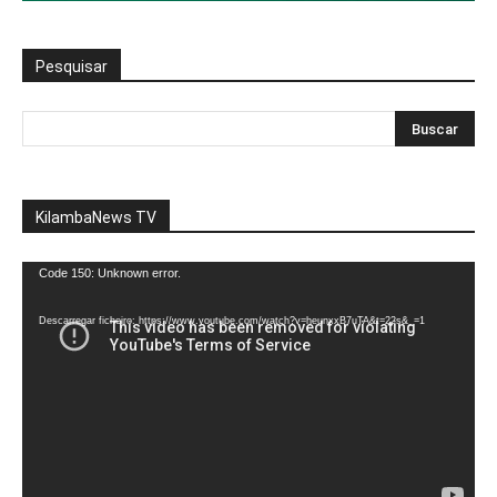
Pesquisar
KilambaNews TV
Reprodutor
Code 150: Unknown error.
de
vídeo
Descarregar ficheiro: https://www.youtube.com/watch?v=heunxxB7uTA&t=22s&_=1