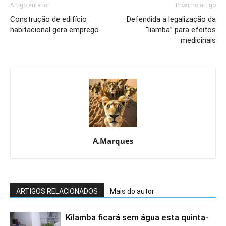
Artigo anterior
Próximo artigo
Construção de edifício
Defendida a legalização da
habitacional gera emprego
“liamba” para efeitos
medicinais
A.Marques
ARTIGOS RELACIONADOS
Mais do autor
Kilamba ficará sem água esta quinta-