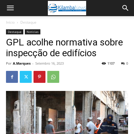
Início
Destaque
Destaque
Noticias
GPL acolhe normativa sobre
inspecção de edifícios
Por
A.Marques
-
Setembro 16, 2023
1107
0