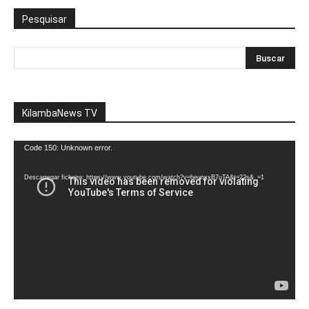
Pesquisar
KilambaNews TV
Reprodutor
Code 150: Unknown error.
de
vídeo
Descarregar ficheiro: https://www.youtube.com/watch?v=heunxxB7uTA&t=22s&_=1