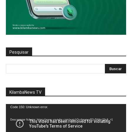
Pesquisar
KilambaNews TV
Reprodutor
Code 150: Unknown error.
de
vídeo
Descarregar ficheiro: https://www.youtube.com/watch?v=heunxxB7uTA&t=22s&_=1