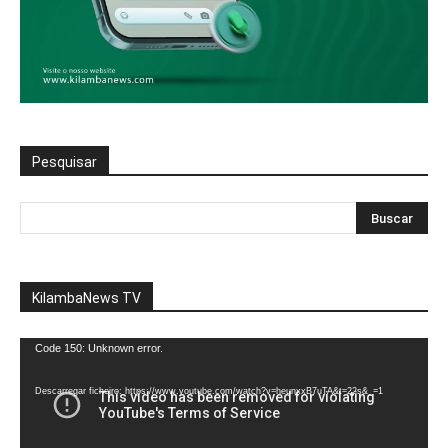
Pesquisar
KilambaNews TV
Reprodutor
Code 150: Unknown error.
de
vídeo
Descarregar ficheiro: https://www.youtube.com/watch?v=heunxxB7uTA&t=22s&_=1