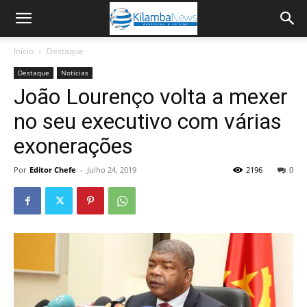
Início
Destaque
Destaque
Noticias
João Lourenço volta a mexer
no seu executivo com várias
exonerações
Por
Editor Chefe
-
Julho 24, 2019
2196
0