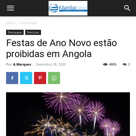
Início
Destaque
Destaque
Noticias
Festas de Ano Novo estão
proibidas em Angola
Por
A.Marques
-
Dezembro 28, 2020
4809
0