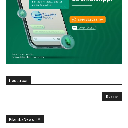
Pesquisar
KilambaNews TV