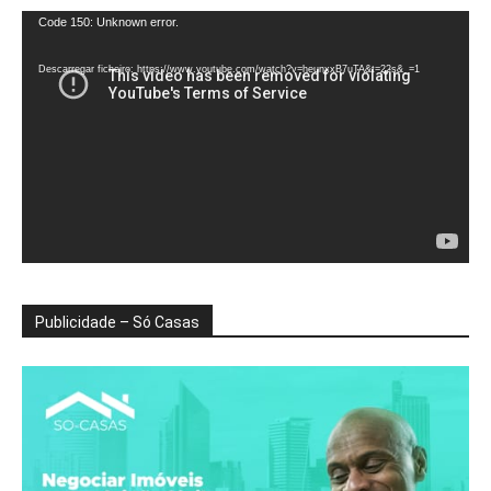
Reprodutor
Code 150: Unknown error.
de
vídeo
Descarregar ficheiro: https://www.youtube.com/watch?v=heunxxB7uTA&t=22s&_=1
Publicidade – Só Casas