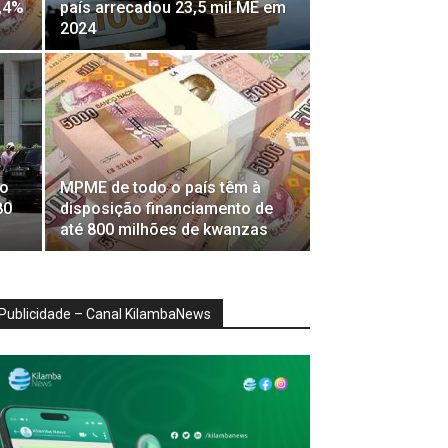
,4%
país arrecadou 23,5 mil ME em
2024
io
MPME de todo o país têm à
80
disposição financiamento de
até 800 milhões de kwanzas
Publicidade – Canal KilambaNews