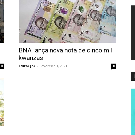
Re
d
ví
r
BNA lança nova nota de cinco mil
kwanzas
Editor Jnr
-
Fevereiro 1, 2021
0
0