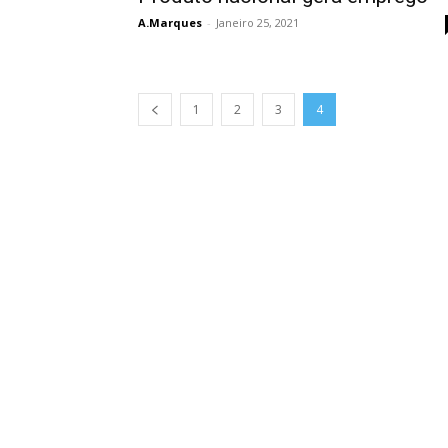
A.Marques
-
Janeiro 25, 2021
1
2
3
4