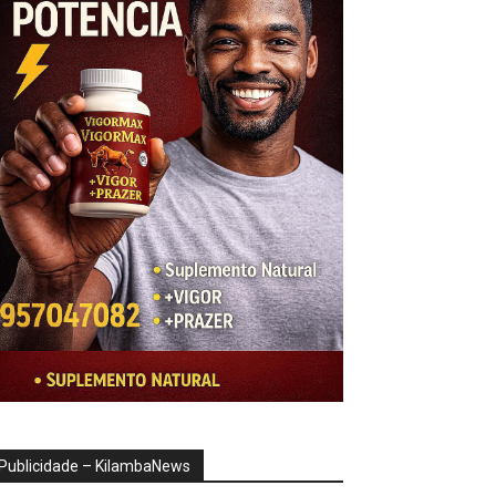
Publicidade – KilambaNews