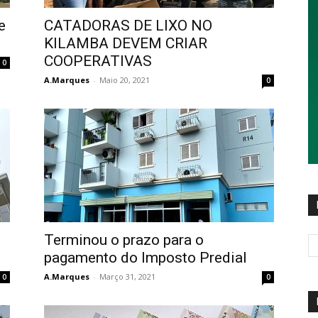
e
CATADORAS DE LIXO NO
KILAMBA DEVEM CRIAR
COOPERATIVAS
0
A.Marques
-
Maio 20, 2021
0
Terminou o prazo para o
pagamento do Imposto Predial
A.Marques
-
Março 31, 2021
0
0