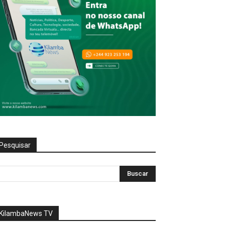
Pesquisar
KilambaNews TV