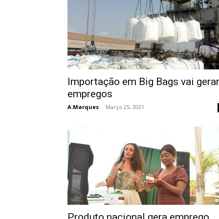
Importação em Big Bags vai gera
empregos
A.Marques
-
Março 25, 2021
Produto nacional gera emprego