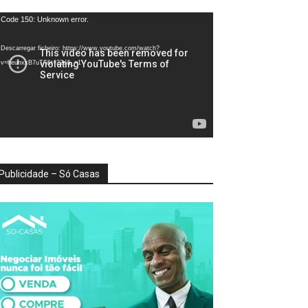
produtor
Code 150: Unknown error.
e
deo
Descarregar ficheiro: https://www.youtube.com/watch?
v=heunxxB7uTA&t=22s&_=1
Publicidade – Só Casas