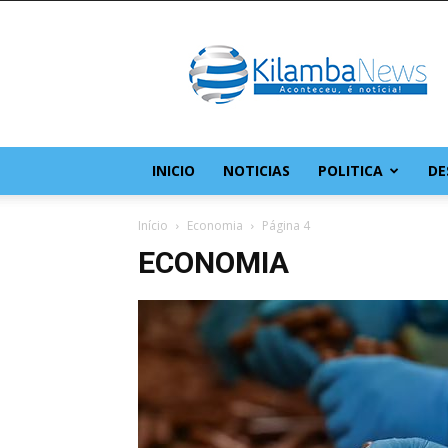
KilambaNews
–
O
site
da
comunidade
do
INICIO
NOTICIAS
POLITICA
DE
Kilamba
Início
Economia
Página 4
ECONOMIA