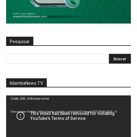
Pesquisar
KilambaNews TV
Reprodutor
Code 150: Unknown error.
de
vídeo
Descarregar ficheiro: https://www.youtube.com/watch?v=heunxxB7uTA&t=22s&_=1