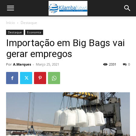
Início
Destaque
Destaque
Economia
Importação em Big Bags vai
gerar empregos
Por
A.Marques
-
Março 25, 2021
2331
0