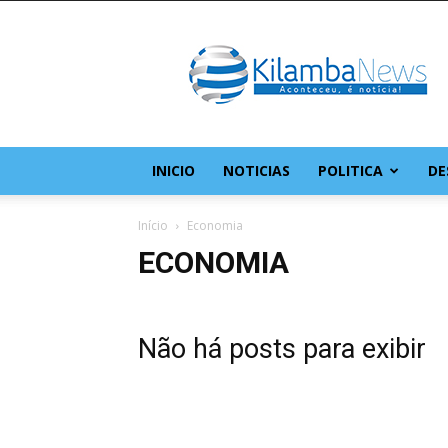
KilambaNews
–
O
site
da
comunidade
do
INICIO
NOTICIAS
POLITICA
DE
Kilamba
Início
Economia
ECONOMIA
Não há posts para exibir