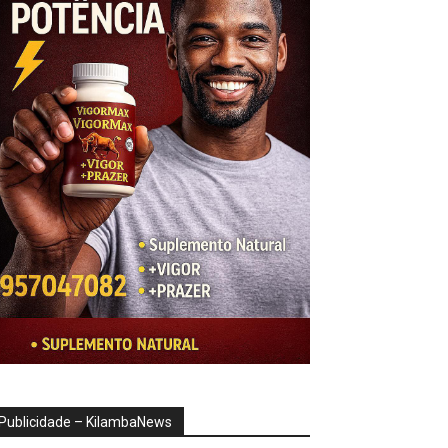
Publicidade – KilambaNews