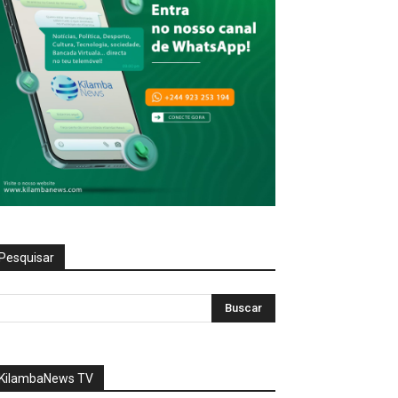
Pesquisar
KilambaNews TV