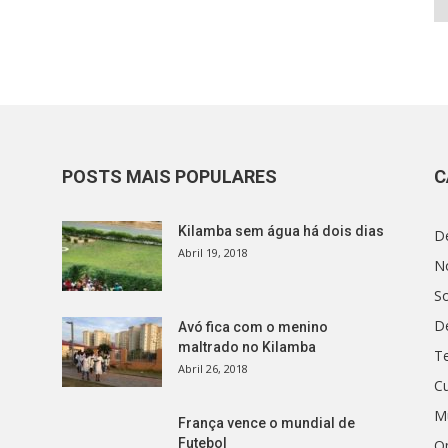
POSTS MAIS POPULARES
C
Kilamba sem água há dois dias
D
Abril 19, 2018
No
S
D
Avó fica com o menino
maltrado no Kilamba
T
Abril 26, 2018
Cu
M
França vence o mundial de
Futebol
O