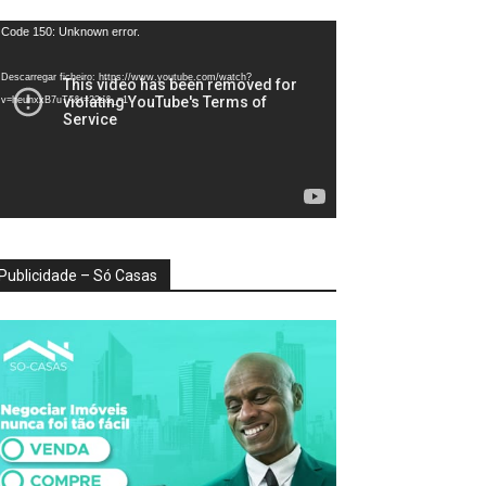
produtor
Code 150: Unknown error.
e
deo
Descarregar ficheiro: https://www.youtube.com/watch?
v=heunxxB7uTA&t=22s&_=1
Publicidade – Só Casas