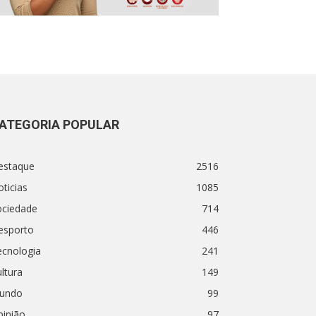
ATEGORIA POPULAR
estaque
2516
ticias
1085
ociedade
714
esporto
446
ecnologia
241
ltura
149
undo
99
pinião
97