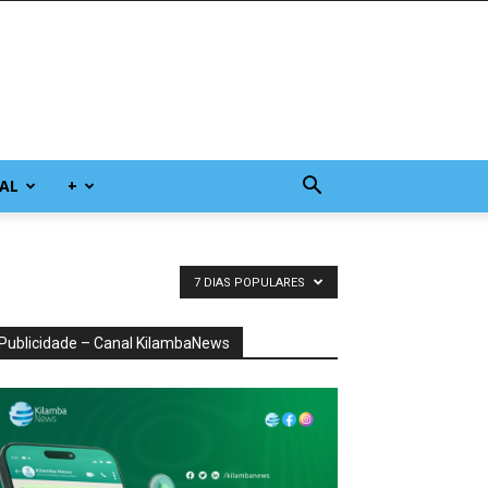
AL
+
7 DIAS POPULARES
Publicidade – Canal KilambaNews