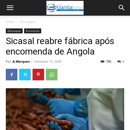
Início
Destaque
Destaque
Economia
Sicasal reabre fábrica após
encomenda de Angola
Por
A.Marques
-
Fevereiro 15, 2026
780
0