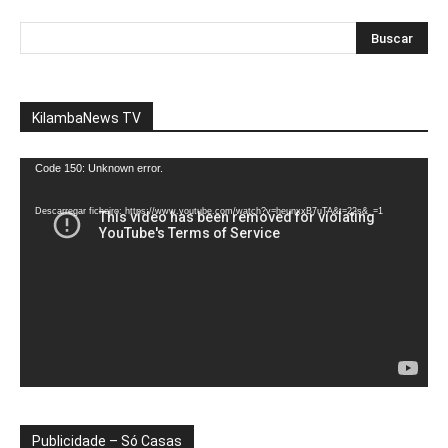
KilambaNews TV
Reprodutor
Code 150: Unknown error.
de
vídeo
Descarregar ficheiro: https://www.youtube.com/watch?v=heunxxB7uTA&t=22s&_=1
Publicidade – Só Casas