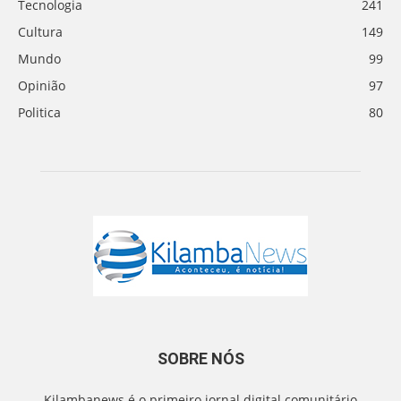
Tecnologia
241
Cultura
149
Mundo
99
Opinião
97
Politica
80
SOBRE NÓS
Kilambanews é o primeiro jornal digital comunitário