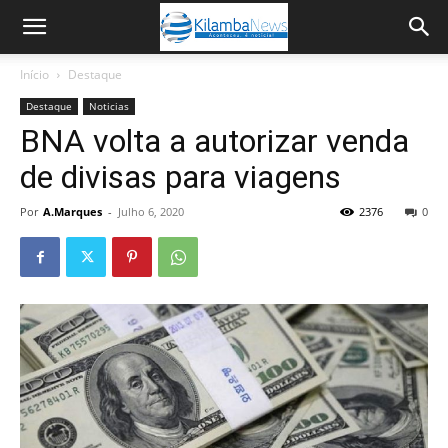
Início
Destaque
Destaque
Noticias
BNA volta a autorizar venda
de divisas para viagens
Por
A.Marques
-
Julho 6, 2020
2376
0