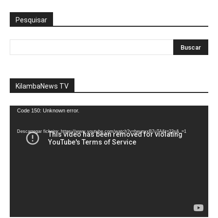
Pesquisar
KilambaNews TV
Reprodutor
Code 150: Unknown error.
de
vídeo
Descarregar ficheiro: https://www.youtube.com/watch?v=heunxxB7uTA&t=22s&_=1