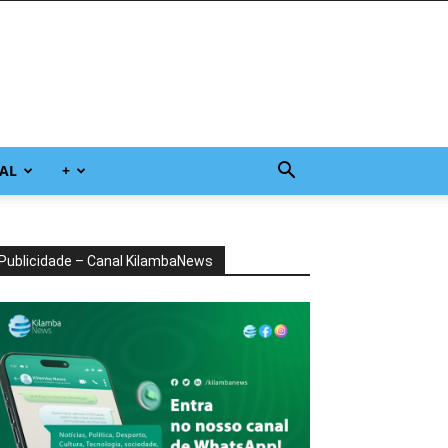
AL
+
Publicidade – Canal KilambaNews