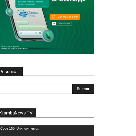
Pesquisar
KilambaNews TV
eprodutor
Code 150: Unknown error.
e