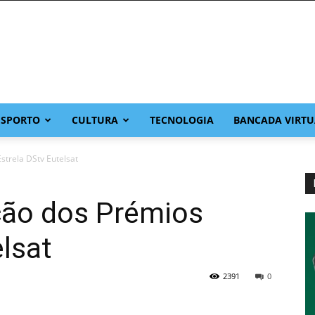
ESPORTO
CULTURA
TECNOLOGIA
BANCADA VIRTU
strela DStv Eutelsat
ção dos Prémios
elsat
2391
0