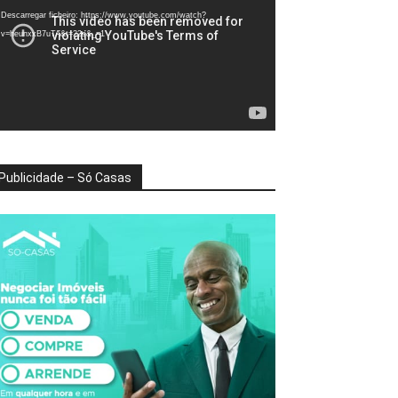
deo
Descarregar ficheiro: https://www.youtube.com/watch?
v=heunxxB7uTA&t=22s&_=1
Publicidade – Só Casas