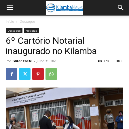
Início
Destaque
Destaque
Noticias
6º Cartório Notarial
inaugurado no Kilamba
Por
Editor Chefe
-
Julho 31, 2020
7705
0