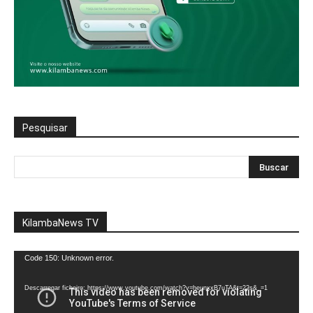
Pesquisar
KilambaNews TV
Reprodutor
Code 150: Unknown error.
de
vídeo
Descarregar ficheiro: https://www.youtube.com/watch?v=heunxxB7uTA&t=22s&_=1