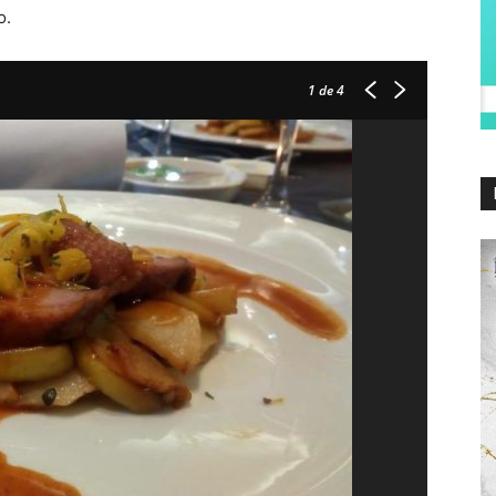
o.
1
de 4