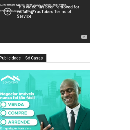
deo
Descarregar ficheiro: https://www.youtube.com/watch?
v=heunxxB7uTA&t=22s&_=1
Publicidade – Só Casas