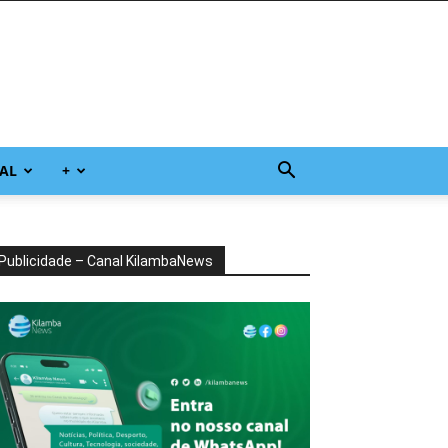
AL
+
Publicidade – Canal KilambaNews