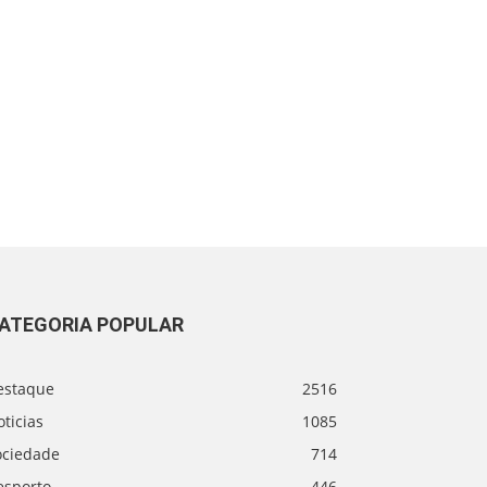
ATEGORIA POPULAR
estaque
2516
ticias
1085
ociedade
714
esporto
446