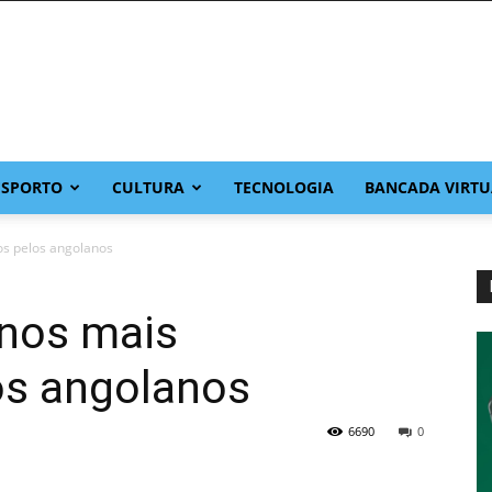
ESPORTO
CULTURA
TECNOLOGIA
BANCADA VIRTU
os pelos angolanos
anos mais
os angolanos
6690
0