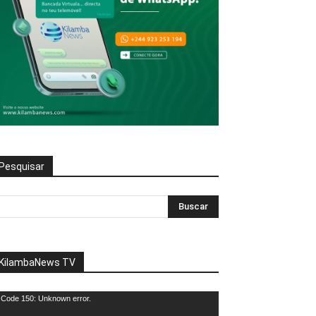
Pesquisar
KilambaNews TV
eprodutor
Code 150: Unknown error.
e