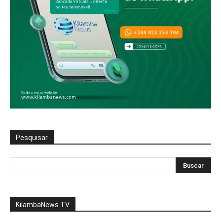
Pesquisar
KilambaNews TV