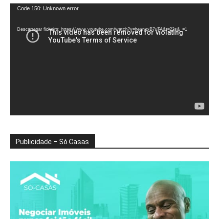
Reprodutor
Code 150: Unknown error.
de
vídeo
Descarregar ficheiro: https://www.youtube.com/watch?v=heunxxB7uTA&t=22s&_=1
Publicidade – Só Casas