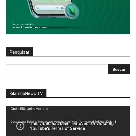
Pesquisar
KilambaNews TV
Reprodutor
Code 150: Unknown error.
de
vídeo
Descarregar ficheiro: https://www.youtube.com/watch?v=heunxxB7uTA&t=22s&_=1