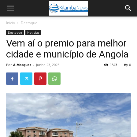
Início
Destaque
Destaque
Noticias
Vem aí o premio para melhor
cidade e município de Angola
Por
A.Marques
-
Junho 23, 2023
1343
0