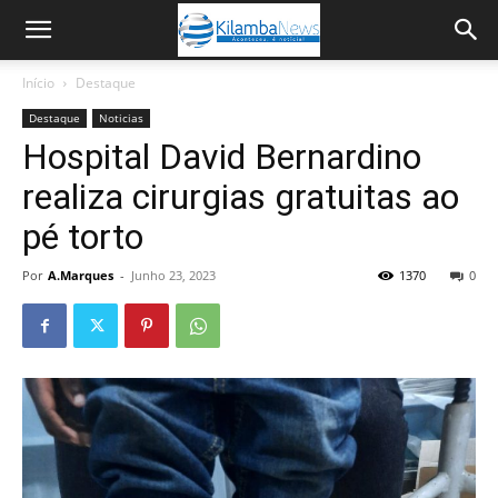
Início
Destaque
Destaque
Noticias
Hospital David Bernardino
realiza cirurgias gratuitas ao
pé torto
Por
A.Marques
-
Junho 23, 2023
1370
0