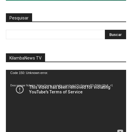
Pesquisar
KilambaNews TV
Reprodutor
Code 150: Unknown error.
de
vídeo
Descarregar ficheiro: https://www.youtube.com/watch?v=heunxxB7uTA&t=22s&_=1