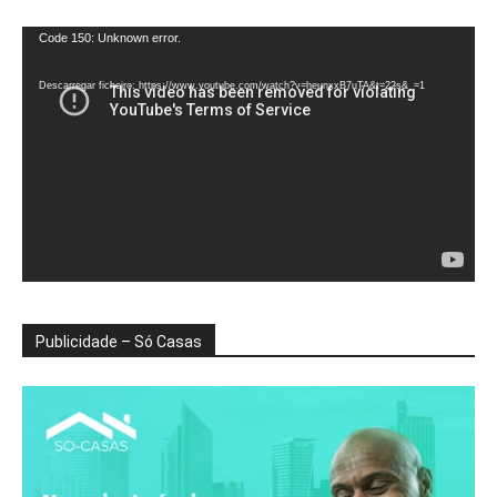
Reprodutor
Code 150: Unknown error.
de
vídeo
Descarregar ficheiro: https://www.youtube.com/watch?v=heunxxB7uTA&t=22s&_=1
Publicidade – Só Casas