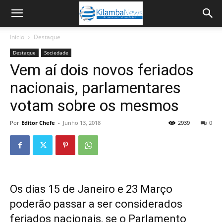
Início
Destaque
Destaque
Sociedade
Vem aí dois novos feriados
nacionais, parlamentares
votam sobre os mesmos
Por
Editor Chefe
-
Junho 13, 2018
2939
0
Os dias 15 de Janeiro e 23 Março
poderão passar a ser considerados
feriados nacionais, se o Parlamento