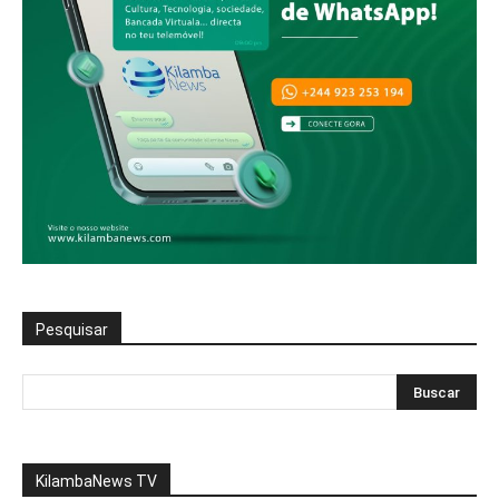
Pesquisar
KilambaNews TV