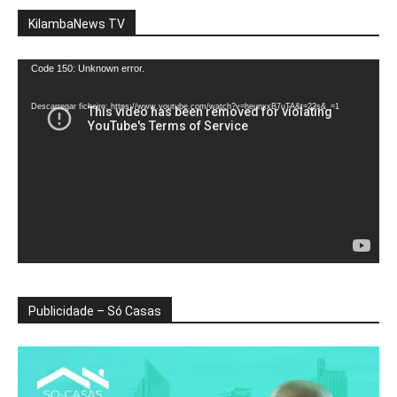
KilambaNews TV
Reprodutor
Code 150: Unknown error.
de
vídeo
Descarregar ficheiro: https://www.youtube.com/watch?v=heunxxB7uTA&t=22s&_=1
Publicidade – Só Casas