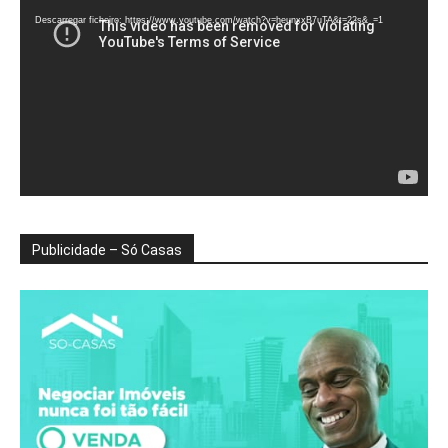
vídeo
Descarregar ficheiro: https://www.youtube.com/watch?v=heunxxB7uTA&t=22s&_=1
Publicidade – Só Casas