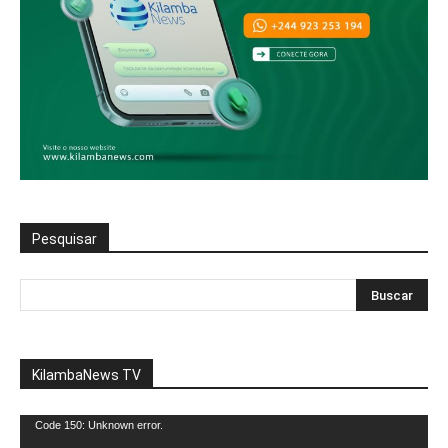
Pesquisar
KilambaNews TV
Reprodutor
Code 150: Unknown error.
de