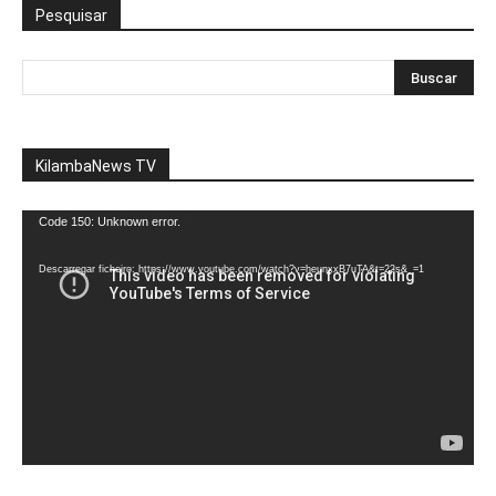
Pesquisar
KilambaNews TV
Reprodutor
Code 150: Unknown error.
de
vídeo
Descarregar ficheiro: https://www.youtube.com/watch?v=heunxxB7uTA&t=22s&_=1