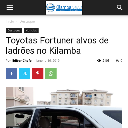
Início
Destaque
Destaque
Noticias
Toyotas Fortuner alvos de
ladrões no Kilamba
Por
Editor Chefe
-
Janeiro 16, 2019
2105
0