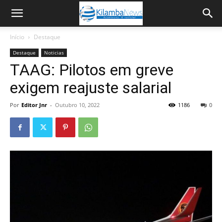
Início
Destaque
Destaque
Noticias
TAAG: Pilotos em greve
exigem reajuste salarial
Por
Editor Jnr
-
Outubro 10, 2022
1186
0