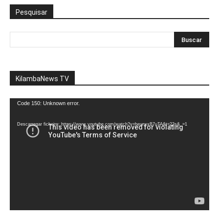
Pesquisar
KilambaNews TV
Reprodutor
Code 150: Unknown error.
de
vídeo
Descarregar ficheiro: https://www.youtube.com/watch?v=heunxxB7uTA&t=22s&_=1