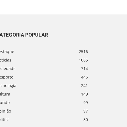
ATEGORIA POPULAR
estaque
2516
ticias
1085
ociedade
714
esporto
446
ecnologia
241
ultura
149
undo
99
pinião
97
litica
80