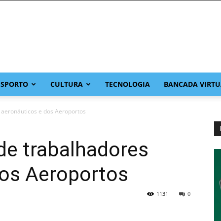
ESPORTO
CULTURA
TECNOLOGIA
BANCADA VIRTU
 aeronáuticos e dos Aeroportos
de trabalhadores
dos Aeroportos
1131
0