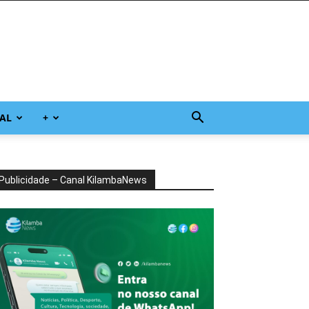
AL
+
Publicidade – Canal KilambaNews