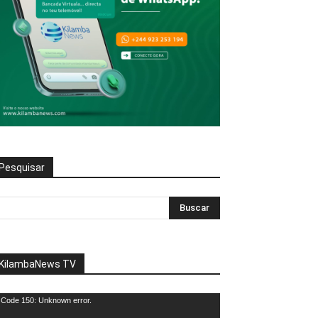
Pesquisar
KilambaNews TV
eprodutor
Code 150: Unknown error.
e