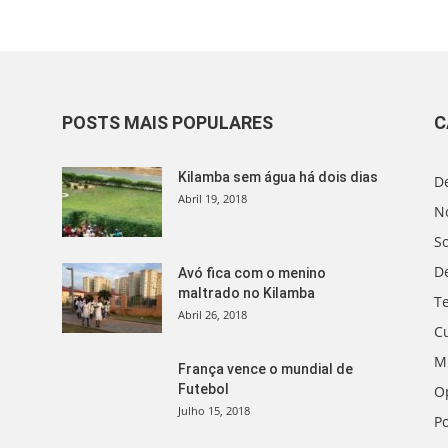
POSTS MAIS POPULARES
C
Kilamba sem água há dois dias
D
Abril 19, 2018
No
S
D
Avó fica com o menino
maltrado no Kilamba
T
Abril 26, 2018
C
M
França vence o mundial de
Futebol
O
Julho 15, 2018
Po