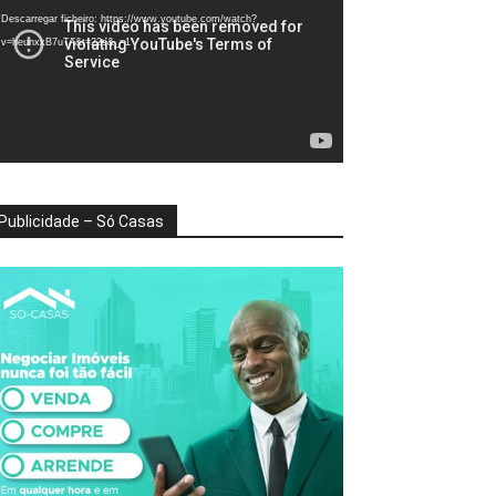
deo
Descarregar ficheiro: https://www.youtube.com/watch?
v=heunxxB7uTA&t=22s&_=1
Publicidade – Só Casas