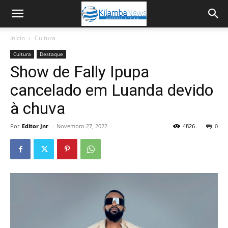
Início
Cultura
Cultura
Destaque
Show de Fally Ipupa
cancelado em Luanda devido
à chuva
Por
Editor Jnr
-
Novembro 27, 2022
4826
0