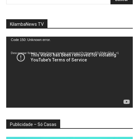
KilambaNews TV
Reprodutor
Code 150: Unknown error.
de
vídeo
Descarregar ficheiro: https://www.youtube.com/watch?v=heunxxB7uTA&t=22s&_=1
Publicidade – Só Casas