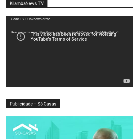
KilambaNews TV
Reprodutor
Code 150: Unknown error.
de
vídeo
Descarregar ficheiro: https://www.youtube.com/watch?v=heunxxB7uTA&t=22s&_=1
Publicidade – Só Casas