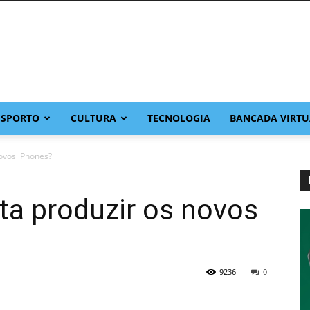
ESPORTO
CULTURA
TECNOLOGIA
BANCADA VIRTU
ovos iPhones?
ta produzir os novos
9236
0