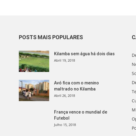
POSTS MAIS POPULARES
C
Kilamba sem água há dois dias
D
Abril 19, 2018
No
S
D
Avó fica com o menino
maltrado no Kilamba
T
Abril 26, 2018
C
M
França vence o mundial de
Futebol
O
Julho 15, 2018
Po