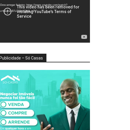
deo
Descarregar ficheiro: https://www.youtube.com/watch?
v=heunxxB7uTA&t=22s&_=1
Publicidade – Só Casas