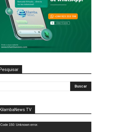
Pesquisar
KilambaNews TV
eprodutor
Code 150: Unknown error.
e