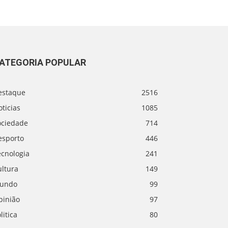
ATEGORIA POPULAR
estaque
2516
ticias
1085
ociedade
714
esporto
446
ecnologia
241
ultura
149
undo
99
pinião
97
litica
80