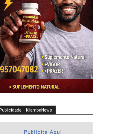
Publicidade – KilambaNews