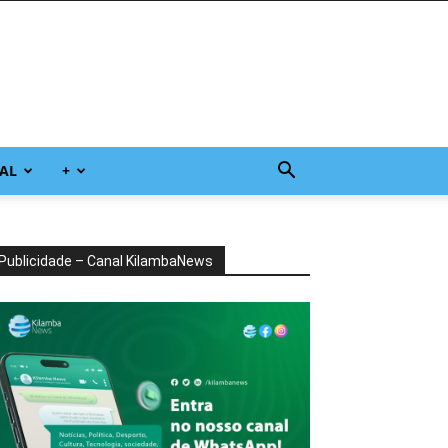
AL
+
Publicidade – Canal KilambaNews