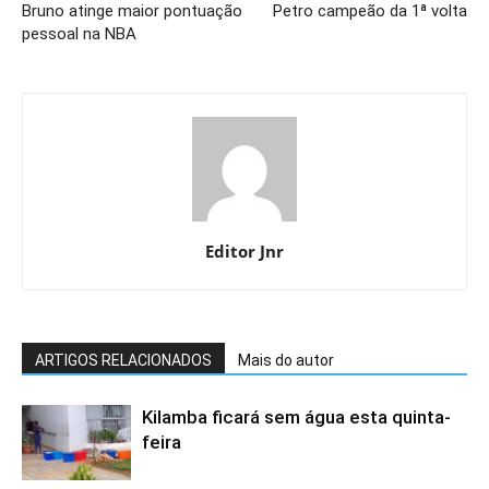
Bruno atinge maior pontuação
Petro campeão da 1ª volta
pessoal na NBA
Editor Jnr
ARTIGOS RELACIONADOS
Mais do autor
Kilamba ficará sem água esta quinta-
feira