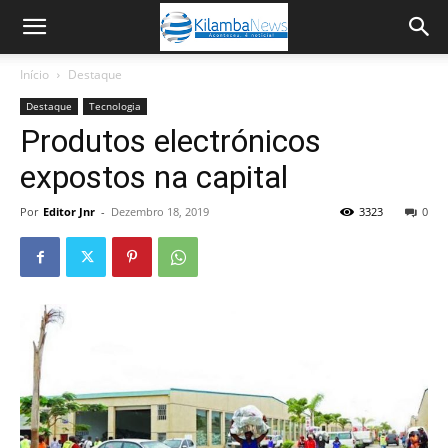
Início
Destaque
Destaque
Tecnologia
Produtos electrónicos
expostos na capital
Por
Editor Jnr
-
Dezembro 18, 2019
3323
0