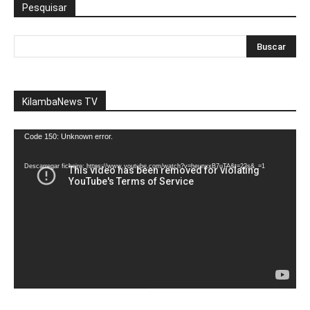
Pesquisar
KilambaNews TV
Reprodutor
Code 150: Unknown error.
de
vídeo
Descarregar ficheiro: https://www.youtube.com/watch?v=heunxxB7uTA&t=22s&_=1