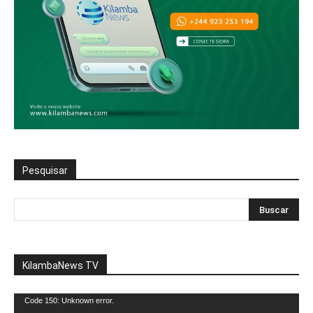
Pesquisar
KilambaNews TV
Reprodutor
Code 150: Unknown error.