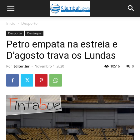
Início
Desporto
Desporto
Destaque
Petro empata na estreia e
D’agosto trava os Lundas
Por
Editor Jnr
-
Novembro 1, 2020
10516
0