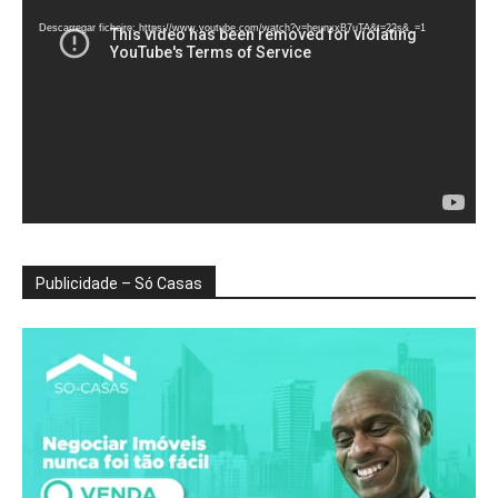
de
vídeo
Descarregar ficheiro: https://www.youtube.com/watch?v=heunxxB7uTA&t=22s&_=1
Publicidade – Só Casas