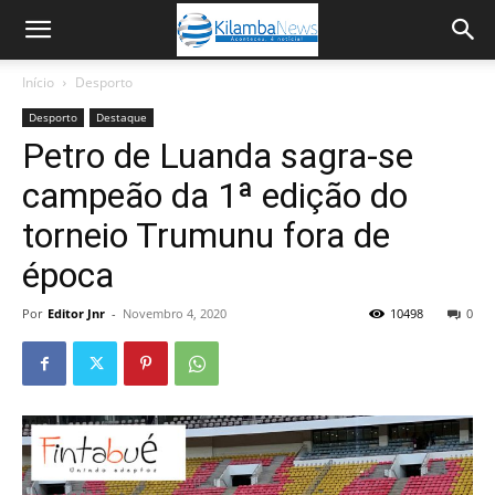
Início
Desporto
Desporto
Destaque
Petro de Luanda sagra-se
campeão da 1ª edição do
torneio Trumunu fora de
época
Por
Editor Jnr
-
Novembro 4, 2020
10498
0