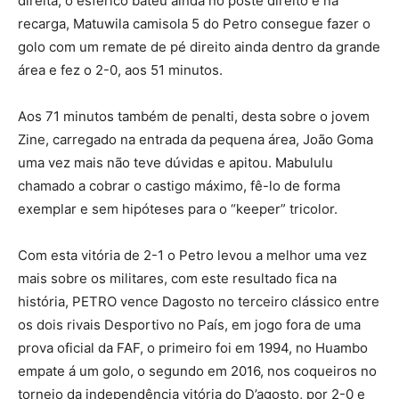
direita, o esférico bateu ainda no poste direito e na
recarga, Matuwila camisola 5 do Petro consegue fazer o
golo com um remate de pé direito ainda dentro da grande
área e fez o 2-0, aos 51 minutos.
Aos 71 minutos também de penalti, desta sobre o jovem
Zine, carregado na entrada da pequena área, João Goma
uma vez mais não teve dúvidas e apitou. Mabululu
chamado a cobrar o castigo máximo, fê-lo de forma
exemplar e sem hipóteses para o “keeper” tricolor.
Com esta vitória de 2-1 o Petro levou a melhor uma vez
mais sobre os militares, com este resultado fica na
história, PETRO vence Dagosto no terceiro clássico entre
os dois rivais Desportivo no País, em jogo fora de uma
prova oficial da FAF, o primeiro foi em 1994, no Huambo
empate á um golo, o segundo em 2016, nos coqueiros no
torneio da independência vitória do D’agosto, por 2-0 e