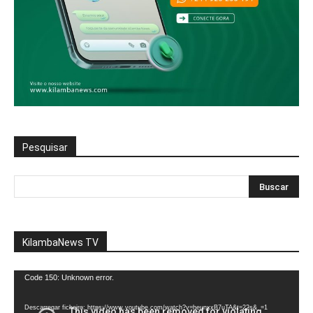
Pesquisar
KilambaNews TV
Reprodutor
Code 150: Unknown error.
de
vídeo
Descarregar ficheiro: https://www.youtube.com/watch?v=heunxxB7uTA&t=22s&_=1