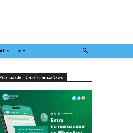
AL
+
Publicidade – Canal KilambaNews