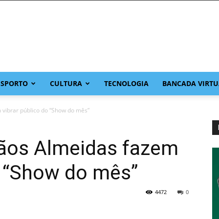
ESPORTO
CULTURA
TECNOLOGIA
BANCADA VIRTU
vibrar público do “Show do mês”
ãos Almeidas fazem
o “Show do mês”
4472
0