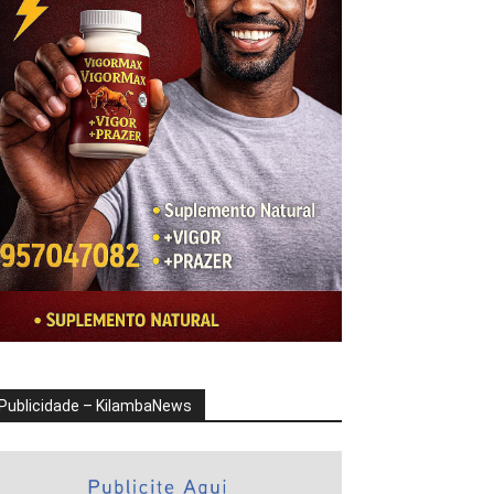
Publicidade – KilambaNews