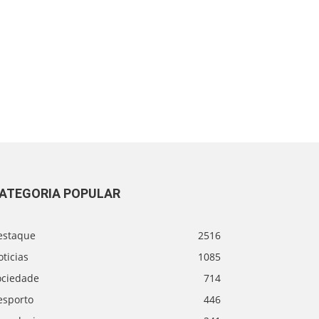
ATEGORIA POPULAR
estaque
2516
ticias
1085
ociedade
714
esporto
446