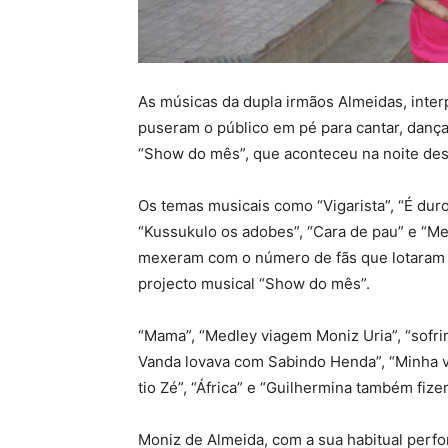
As músicas da dupla irmãos Almeidas, inter
puseram o público em pé para cantar, dançar
“Show do mês”, que aconteceu na noite dest
Os temas musicais como “Vigarista”, “É duro
“Kussukulo os adobes”, “Cara de pau” e “M
mexeram com o número de fãs que lotaram 
projecto musical “Show do mês”.
“Mama”, “Medley viagem Moniz Uria”, “sofr
Vanda lovava com Sabindo Henda”, “Minha vio
tio Zé”, “África” e “Guilhermina também fi
Moniz de Almeida, com a sua habitual perfo