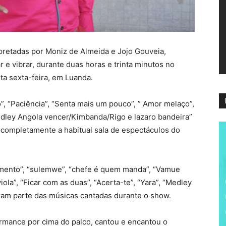
ví
pretadas por Moniz de Almeida e Jojo Gouveia,
 e vibrar, durante duas horas e trinta minutos no
a sexta-feira, em Luanda.
”, “Paciência”, “Senta mais um pouco”, ” Amor melaço”,
edley Angola vencer/Kimbanda/Rigo e lazaro bandeira”
completamente a habitual sala de espectáculos do
imento”, “sulemwe”, “chefe é quem manda”, “Vamue
la”, “Ficar com as duas”, “Acerta-te”, “Yara”, “Medley
zeram parte das músicas cantadas durante o show.
rmance por cima do palco, cantou e encantou o