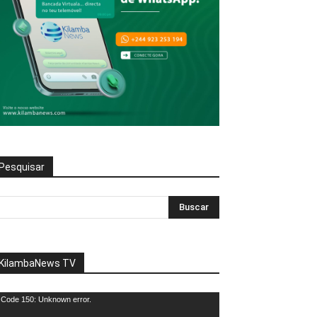
Pesquisar
KilambaNews TV
eprodutor
Code 150: Unknown error.
e