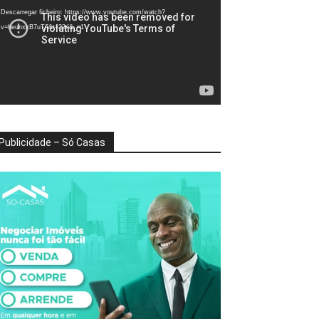
deo
Descarregar ficheiro: https://www.youtube.com/watch?
v=heunxxB7uTA&t=22s&_=1
Publicidade – Só Casas