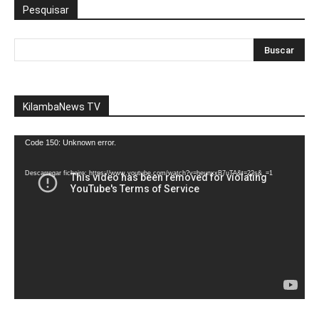
Pesquisar
KilambaNews TV
Reprodutor
Code 150: Unknown error.
de
vídeo
Descarregar ficheiro: https://www.youtube.com/watch?v=heunxxB7uTA&t=22s&_=1