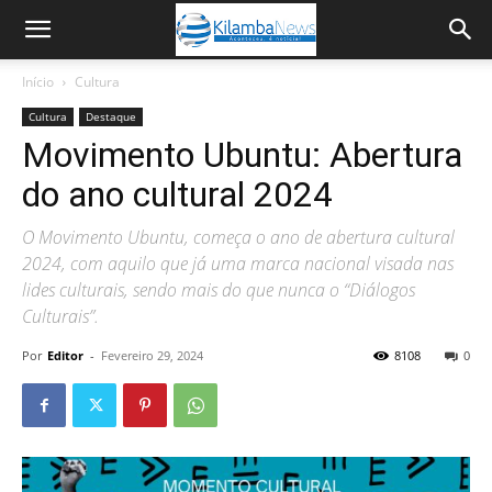
Início
Cultura
Cultura
Destaque
Movimento Ubuntu: Abertura
do ano cultural 2024
O Movimento Ubuntu, começa o ano de abertura cultural
2024, com aquilo que já uma marca nacional visada nas
lides culturais, sendo mais do que nunca o “Diálogos
Culturais”.
Por
Editor
-
Fevereiro 29, 2024
8108
0