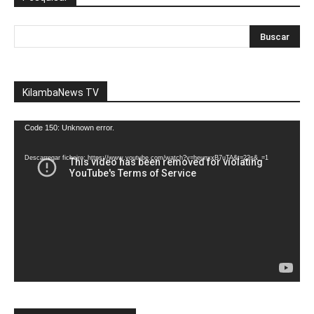
KilambaNews TV
Reprodutor
Code 150: Unknown error.
de
vídeo
Descarregar ficheiro: https://www.youtube.com/watch?v=heunxxB7uTA&t=22s&_=1