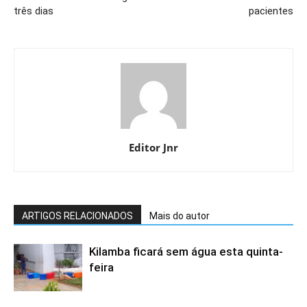
três dias
pacientes
Editor Jnr
ARTIGOS RELACIONADOS
Mais do autor
Kilamba ficará sem água esta quinta-
feira