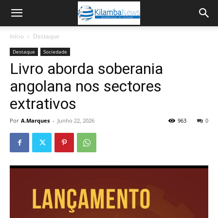
Início
Destaque
Destaque
Sociedade
Livro aborda soberania
angolana nos sectores
extrativos
Por
A.Marques
-
Junho 22, 2026
963
0