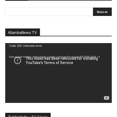
KilambaNews TV
Reprodutor
Code 150: Unknown error.
de
vídeo
Descarregar ficheiro: https://www.youtube.com/watch?v=heunxxB7uTA&t=22s&_=1