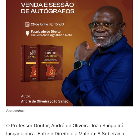
Screenshot
O
Professor Doutor
, André de Oliveira João Sango
irá
lançar
a
obra
“Entre o Direito e a Matéria: A Soberania